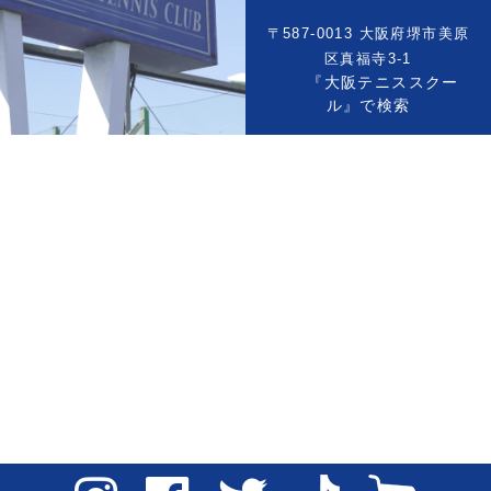
〒587-0013 大阪府堺市美原
区真福寺3-1
『大阪テニススクー
ル』で検索