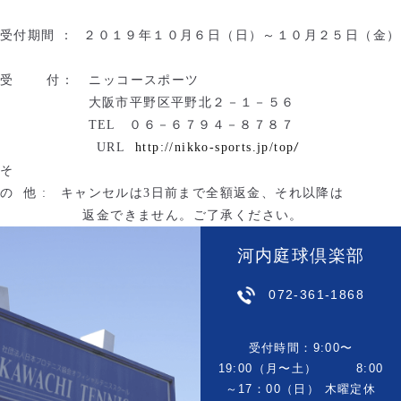
受付期間
：
２０１９年
１０
月
６
日（
日
）～１０月２５日（金）
受
付：
ニッコースポーツ
大阪市平野区平野北２－１－５６
TEL
０６－６７９４－８７８７
URL
http://nikko-sports.jp/top
/
そ
の 他
:
キャンセルは
3
日前まで全額返金、それ以降は
返金できません。ご了承ください。
河内庭球倶楽部
072-361-1868
受付時間：9:00〜
19:00（月〜土） 8:00
～17：00（日） 木曜定休