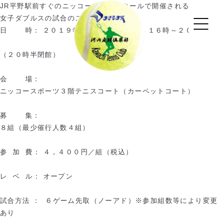
JR平野駅前すぐのニッコーテニススクールで開催される
女子ダブルスの試合のご案内です！
日
時：
２０１９
年
１０
月
２７
日（
日
）
１６時～２０時
（２０時半閉館）
会
場：
ニッコースポーツ３階テニスコート
（カーペットコート）
募
集：
８組（最少催行人数４組）
参
加
費： ４，４００円／組（税込）
レ
ベ
ル： オープン
試合方法
：
６ゲーム先取（ノーアド）
※参加組数等により変更
あり