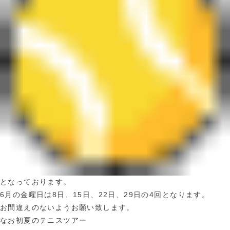
となっております。
6
月の金曜日は
8
日、
15
日、
22
日、
29
日の
4
回となります。
お間違えのないようお願い致します。
なお初夏のテニスツアー