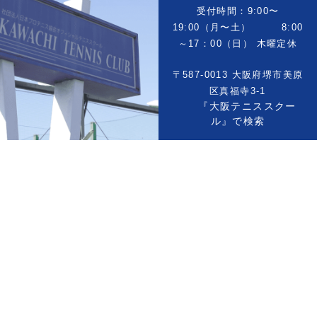
受付時間：9:00〜
19:00（月〜土） 8:00
～17：00（日） 木曜定休
〒587-0013 大阪府堺市美原
区真福寺3-1
『大阪テニススクー
ル』で検索