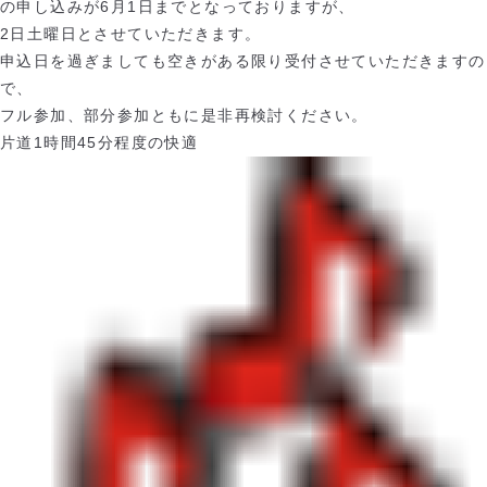
の申し込みが
6
月
1
日までとなっておりますが、
2
日土曜日とさせていただきます。
申込日を過ぎましても空きがある限り受付させていただきますの
で、
フル参加、部分参加ともに是非再検討ください。
片道
1
時間
45
分程度の快適