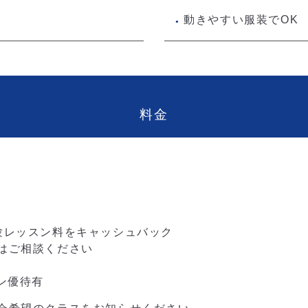
動きやすい服装でOK
●
料金
）
）
）
）
験レッスン料をキャッシュバック
はご相談ください
ン優待有