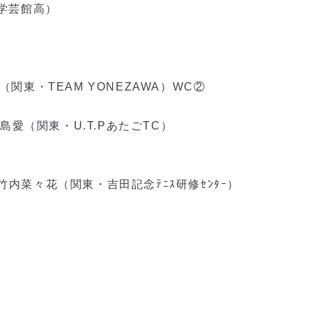
山学芸館高）
（関東・TEAM YONEZAWA）WC②
倉島愛（関東・U.T.PあたごTC）
竹内菜々花（関東・吉田記念ﾃﾆｽ研修ｾﾝﾀｰ）