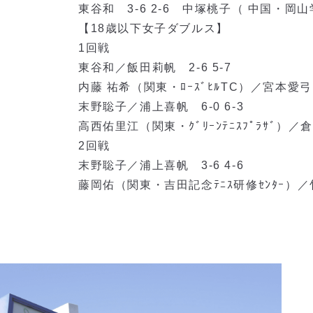
東谷和 3-6 2-6 中塚桃子（ 中国・岡
【18歳以下女子ダブルス】
1回戦
東谷和／飯田莉帆 2-6 5-7
内藤 祐希（関東・ﾛｰｽﾞﾋﾙTC）／宮本愛弓
末野聡子／浦上喜帆 6-0 6-3
高西佑里江（関東・ｸﾞﾘｰﾝﾃﾆｽﾌﾟﾗｻﾞ）／
2回戦
末野聡子／浦上喜帆 3-6 4-6
藤岡佑（関東・吉田記念ﾃﾆｽ研修ｾﾝﾀｰ）／