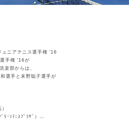
本ジュニアテニス選手権 ’16
選手権 ’16が
倶楽部からは、
谷和選手と末野聡子選手が
高）
ｰﾝﾃﾆｽﾌﾟﾗｻﾞ）
…